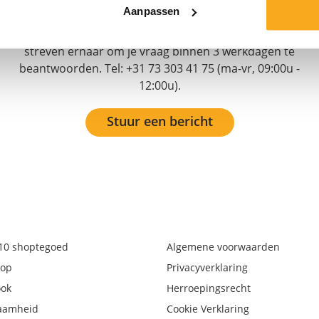
snel antwoord te krijgen. Klik op 'Stuur een bericht',
Aanpassen
selecteer je type abonnement en stel je vraag. Je kunt
ons ook bereiken via hello-nl@onthatass.com. We
streven ernaar om je vraag binnen 3 werkdagen te
beantwoorden. Tel: +31 73 303 41 75 (ma-vr, 09:00u -
12:00u).
Stuur een bericht
€10 shoptegoed
Algemene voorwaarden
op
Privacyverklaring
ook
Herroepingsrecht
aamheid
Cookie Verklaring