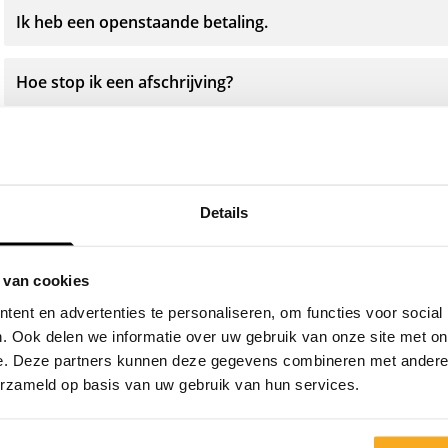
Ik heb een openstaande betaling.
Hoe stop ik een afschrijving?
Ik heb betaald, maar nog niks ontvangen.
Waarom krijg ik betaalherinneringen?
Details
 van cookies
ent en advertenties te personaliseren, om functies voor social
. Ook delen we informatie over uw gebruik van onze site met on
e. Deze partners kunnen deze gegevens combineren met andere i
Neem contact op
erzameld op basis van uw gebruik van hun services.
Wij staan 24/7 voor je klaar! Gebruik onze chatbot om