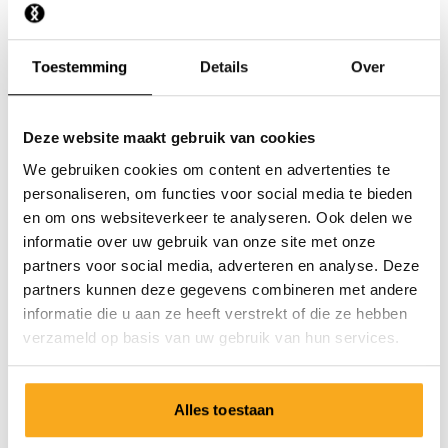
Ik heb de verkeerde maat ontvangen.
Toestemming
Details
Over
Deze website maakt gebruik van cookies
We gebruiken cookies om content en advertenties te
Neem contact op
personaliseren, om functies voor social media te bieden
en om ons websiteverkeer te analyseren. Ook delen we
Wij staan 24/7 voor je klaar! Gebruik onze chatbot om
informatie over uw gebruik van onze site met onze
snel antwoord te krijgen. Klik op 'Stuur een bericht',
partners voor social media, adverteren en analyse. Deze
selecteer je type abonnement en stel je vraag. Je kunt
partners kunnen deze gegevens combineren met andere
ons ook bereiken via hello-nl@onthatass.com. We
informatie die u aan ze heeft verstrekt of die ze hebben
streven ernaar om je vraag binnen 3 werkdagen te
verzameld op basis van uw gebruik van hun services.
beantwoorden. Tel: +31 73 303 41 75 (ma-vr, 09:00u -
12:00u).
Alles toestaan
Stuur een bericht