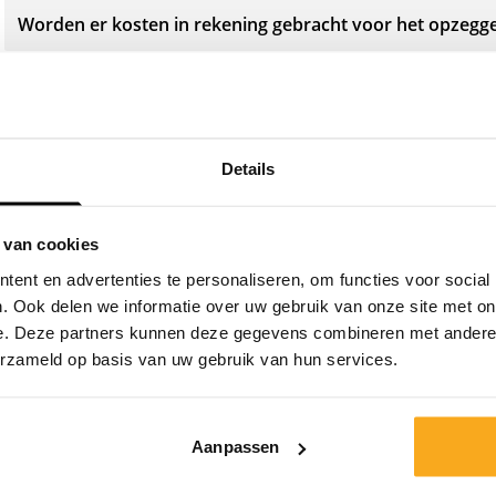
Worden er kosten in rekening gebracht voor het opzegg
Kan ik een gepauzeerd abonnement opzeggen?
Details
 van cookies
Neem contact op
ent en advertenties te personaliseren, om functies voor social
. Ook delen we informatie over uw gebruik van onze site met on
e. Deze partners kunnen deze gegevens combineren met andere i
Wij staan 24/7 voor je klaar! Gebruik onze chatbot om
erzameld op basis van uw gebruik van hun services.
snel antwoord te krijgen. Klik op 'Stuur een bericht',
selecteer je type abonnement en stel je vraag. Je kunt
ons ook bereiken via hello-nl@onthatass.com. We
streven ernaar om je vraag binnen 3 werkdagen te
Aanpassen
beantwoorden. Tel: +31 73 303 41 75 (ma-vr, 09:00u -