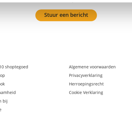
12:00u).
Stuur een bericht
€10 shoptegoed
Algemene voorwaarden
op
Privacyverklaring
ook
Herroepingsrecht
aamheid
Cookie Verklaring
 bij
e