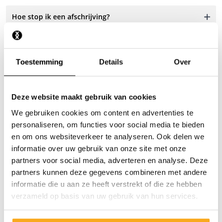
Hoe stop ik een afschrijving?
Ik heb betaald, maar nog niks ontvangen.
Toestemming
Details
Over
Waarom krijg ik betaalherinneringen?
Deze website maakt gebruik van cookies
We gebruiken cookies om content en advertenties te
personaliseren, om functies voor social media te bieden
en om ons websiteverkeer te analyseren. Ook delen we
informatie over uw gebruik van onze site met onze
Neem contact op
partners voor social media, adverteren en analyse. Deze
partners kunnen deze gegevens combineren met andere
Wij staan 24/7 voor je klaar! Gebruik onze chatbot om
informatie die u aan ze heeft verstrekt of die ze hebben
snel antwoord te krijgen. Klik op 'Stuur een bericht',
verzameld op basis van uw gebruik van hun services.
selecteer je type abonnement en stel je vraag. Je kunt
ons ook bereiken via hello-nl@onthatass.com. We