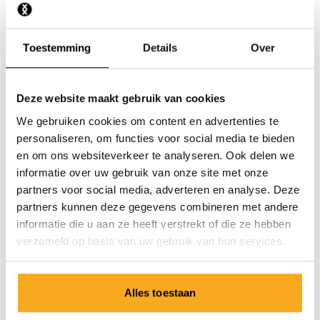
Ik heb de verkeerde maat ontvangen.
Toestemming
Details
Over
Deze website maakt gebruik van cookies
We gebruiken cookies om content en advertenties te
Neem contact op
personaliseren, om functies voor social media te bieden
en om ons websiteverkeer te analyseren. Ook delen we
Wij staan 24/7 voor je klaar! Gebruik onze chatbot om
informatie over uw gebruik van onze site met onze
snel antwoord te krijgen. Klik op 'Stuur een bericht',
partners voor social media, adverteren en analyse. Deze
selecteer je type abonnement en stel je vraag. Je kunt
partners kunnen deze gegevens combineren met andere
ons ook bereiken via hello-nl@onthatass.com. We
informatie die u aan ze heeft verstrekt of die ze hebben
streven ernaar om je vraag binnen 3 werkdagen te
verzameld op basis van uw gebruik van hun services.
beantwoorden. Tel: +31 73 303 41 75 (ma-vr, 09:00u -
12:00u).
Alles toestaan
Stuur een bericht