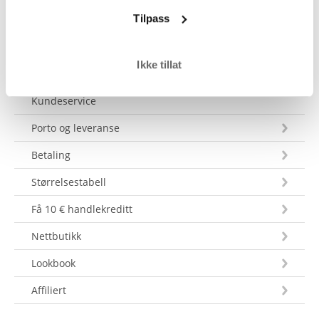
Send en melding
Tilpass
Ikke tillat
Kundeservice
Porto og leveranse
Betaling
Størrelsestabell
Få 10 € handlekreditt
Nettbutikk
Lookbook
Affiliert