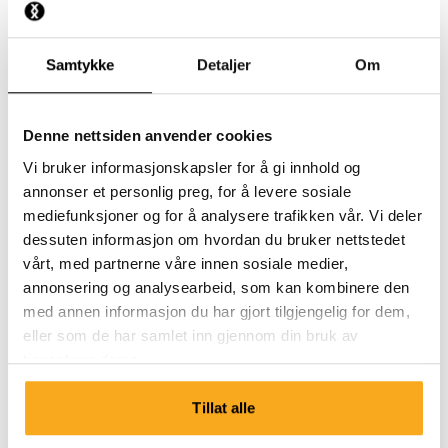
Hvordan melder jeg meg av nyhetsbrevet?
Samtykke
Detaljer
Om
Hvordan kan jeg slette opplysningene mine?
Denne nettsiden anvender cookies
Vi bruker informasjonskapsler for å gi innhold og
annonser et personlig preg, for å levere sosiale
mediefunksjoner og for å analysere trafikken vår. Vi deler
dessuten informasjon om hvordan du bruker nettstedet
Ta kontakt
vårt, med partnerne våre innen sosiale medier,
annonsering og analysearbeid, som kan kombinere den
Vi er her for deg 24/7! Bruk chatboten vår for å få et
med annen informasjon du har gjort tilgjengelig for dem,
raskt svar. Klikk på «Kontakt oss», velg
eller som de har samlet inn gjennom din bruk av
medlemskapstype og still spørsmålet ditt. Du kan også
tjenestene deres.
nå oss på hello-uk@onthatass.com. Vi streber etter å
svare på spørsmålet ditt innen 3 virkedager. Tel: +31 73
Tillat alle
303 41 75 (man–fre, 09:00–12:00).