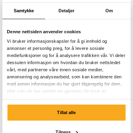
Kan jeg si opp et abonnement som er satt på pause?
Samtykke
Detaljer
Om
Denne nettsiden anvender cookies
Vi bruker informasjonskapsler for å gi innhold og
annonser et personlig preg, for å levere sosiale
mediefunksjoner og for å analysere trafikken vår. Vi deler
Ta kontakt
dessuten informasjon om hvordan du bruker nettstedet
vårt, med partnerne våre innen sosiale medier,
Vi er her for deg 24/7! Bruk chatboten vår for å få et
annonsering og analysearbeid, som kan kombinere den
raskt svar. Klikk på «Kontakt oss», velg
med annen informasjon du har gjort tilgjengelig for dem,
medlemskapstype og still spørsmålet ditt. Du kan også
eller som de har samlet inn gjennom din bruk av
nå oss på hello-uk@onthatass.com. Vi streber etter å
tjenestene deres.
svare på spørsmålet ditt innen 3 virkedager. Tel: +31 73
303 41 75 (man–fre, 09:00–12:00).
Tillat alle
Send en melding
Tilpass