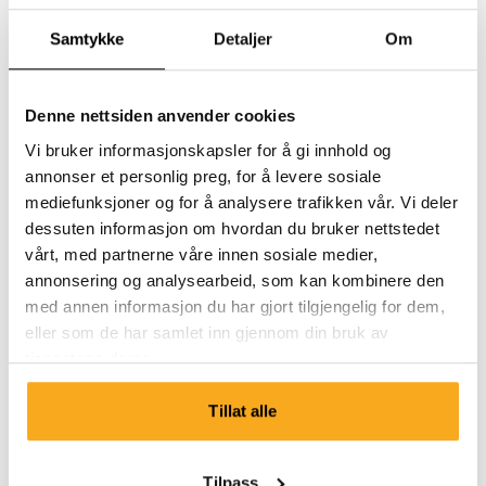
Jeg har fått feil størrelse.
Samtykke
Detaljer
Om
Denne nettsiden anvender cookies
Vi bruker informasjonskapsler for å gi innhold og
annonser et personlig preg, for å levere sosiale
mediefunksjoner og for å analysere trafikken vår. Vi deler
Ta kontakt
dessuten informasjon om hvordan du bruker nettstedet
vårt, med partnerne våre innen sosiale medier,
Vi er her for deg 24/7! Bruk chatboten vår for å få et
annonsering og analysearbeid, som kan kombinere den
raskt svar. Klikk på «Kontakt oss», velg
med annen informasjon du har gjort tilgjengelig for dem,
medlemskapstype og still spørsmålet ditt. Du kan også
eller som de har samlet inn gjennom din bruk av
nå oss på hello-uk@onthatass.com. Vi streber etter å
tjenestene deres.
svare på spørsmålet ditt innen 3 virkedager. Tel: +31 73
303 41 75 (man–fre, 09:00–12:00).
Tillat alle
Send en melding
Tilpass