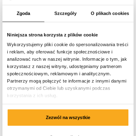
Czy mogę wypowiedzieć wstrzymany abonament?
Zgoda
Szczegóły
O plikach cookies
Niniejsza strona korzysta z plików cookie
Wykorzystujemy pliki cookie do spersonalizowania treści
Skontaktuj się z nami
i reklam, aby oferować funkcje społecznościowe i
analizować ruch w naszej witrynie. Informacje o tym, jak
Jesteśmy do Twojej dyspozycji 24/7! Skorzystaj z naszego
korzystasz z naszej witryny, udostępniamy partnerom
chatbota, aby szybko uzyskać odpowiedź. Kliknij
społecznościowym, reklamowym i analitycznym.
„Skontaktuj się”, wybierz rodzaj członkostwa i zadaj
Partnerzy mogą połączyć te informacje z innymi danymi
pytanie. Można się z nami skontaktować również
otrzymanymi od Ciebie lub uzyskanymi podczas
poprzez em hello-pl@onthatass.com. Staramy się
korzystania z ich usług.
odpowiadać na pytania w ciągu 3 dni roboczych. Tel: +31
73 303 41 75 (pon–pt, 09:00–12:00).
Zezwól na wszystkie
Wysłać wiadomość