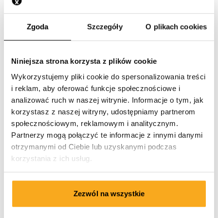
Jak działa promocja łączona?
Zgoda
Szczegóły
O plikach cookies
Niniejsza strona korzysta z plików cookie
Wykorzystujemy pliki cookie do spersonalizowania treści
i reklam, aby oferować funkcje społecznościowe i
Skontaktuj się z nami
analizować ruch w naszej witrynie. Informacje o tym, jak
korzystasz z naszej witryny, udostępniamy partnerom
Jesteśmy do Twojej dyspozycji 24/7! Skorzystaj z naszego
społecznościowym, reklamowym i analitycznym.
chatbota, aby szybko uzyskać odpowiedź. Kliknij
Partnerzy mogą połączyć te informacje z innymi danymi
„Skontaktuj się”, wybierz rodzaj członkostwa i zadaj
otrzymanymi od Ciebie lub uzyskanymi podczas
pytanie. Można się z nami skontaktować również
korzystania z ich usług.
poprzez em hello-pl@onthatass.com. Staramy się
odpowiadać na pytania w ciągu 3 dni roboczych. Tel: +31
73 303 41 75 (pon–pt, 09:00–12:00).
Zezwól na wszystkie
Wysłać wiadomość