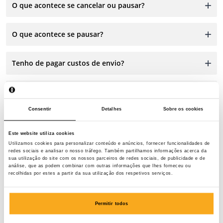
O que acontece se cancelar ou pausar?
O que acontece se pausar?
Tenho de pagar custos de envio?
Posso devolver a minha encomenda?
Consentir
Detalhes
Sobre os cookies
Este website utiliza cookies
Utilizamos cookies para personalizar conteúdo e anúncios, fornecer funcionalidades de
redes sociais e analisar o nosso tráfego. Também partilhamos informações acerca da
sua utilização do site com os nossos parceiros de redes sociais, de publicidade e de
análise, que as podem combinar com outras informações que lhes forneceu ou
Contacta-nos
recolhidas por estes a partir da sua utilização dos respetivos serviços.
Estamos aqui para ajudar, 24 horas por dia, 7 dias por
Permitir todos
semana! Utilize o nosso chatbot para obter uma
resposta rápida. Clique em "Contacte-nos", selecione o