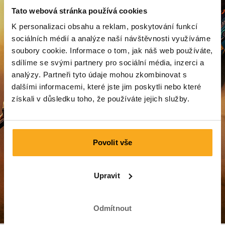
Tato webová stránka používá cookies
K personalizaci obsahu a reklam, poskytování funkcí
Obnovit heslo
sociálních médií a analýze naší návštěvnosti využíváme
soubory cookie. Informace o tom, jak náš web používáte,
Přihlášení
sdílíme se svými partnery pro sociální média, inzerci a
analýzy. Partneři tyto údaje mohou zkombinovat s
dalšími informacemi, které jste jim poskytli nebo které
získali v důsledku toho, že používáte jejich služby.
Povolit vše
Zákaznický servis
Upravit
Přeprava a dodání
Platba
Odmítnout