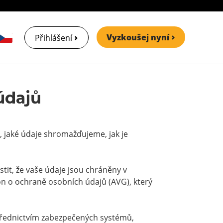
Vyzkoušej nyní
Přihlášení
údajů
, jaké údaje shromažďujeme, jak je
tit, že vaše údaje jsou chráněny v
on o ochraně osobních údajů (AVG), který
třednictvím zabezpečených systémů,