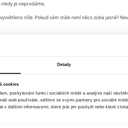
a nikdy je neprodáme.
e vysvětleno níže. Pokud vám stále není něco zcela jasné? Ne
Jaké informace o vás shromažďujeme?
Marketingová data
Detaily
Jak vaše údaje používáme?
á cookies
klam, poskytování funkcí sociálních médií a analýze naší návšt
Jak dlouho vaše údaje uchováváme?
 náš web používáte, sdílíme se svými partnery pro sociální média
 s dalšími informacemi, které jste jim poskytli nebo které získa
S kým sdílíme vaše údaje?