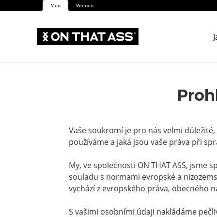
Men
Women
J
Proh
Vaše soukromí je pro nás velmi důležité
používáme a jaká jsou vaše práva při spr
My, ve společnosti ON THAT ASS, jsme spr
souladu s normami evropské a nizozemské
vychází z evropského práva, obecného n
S vašimi osobními údaji nakládáme pečl