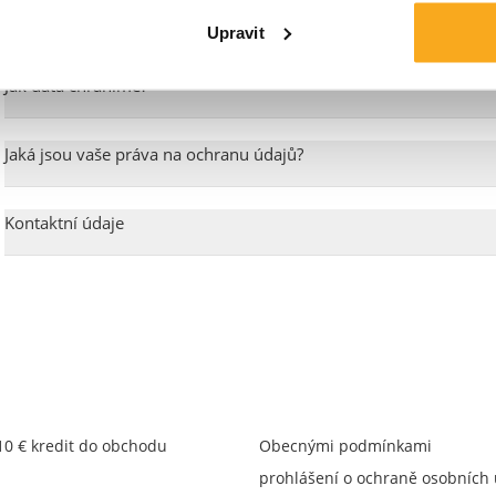
Automatizované systémy
Upravit
Jak data chráníme?
Jaká jsou vaše práva na ochranu údajů?
Kontaktní údaje
 10 € kredit do obchodu
Obecnými podmínkami
prohlášení o ochraně osobních