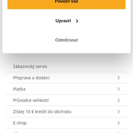
mailu: hello-uk@onthatass.com. Naším cílem je
Povolit vše
odpovědět na tvůj dotaz do 3 pracovních dnů. Tel: +31
73 303 41 75 (ma–pá, 09:00–12:00).
Upravit
Poslat zprávu
Odmítnout
Zákaznický servis
Přeprava a dodání
Platba
Průvodce velikostí
Získej 10 € kredit do obchodu
E-shop