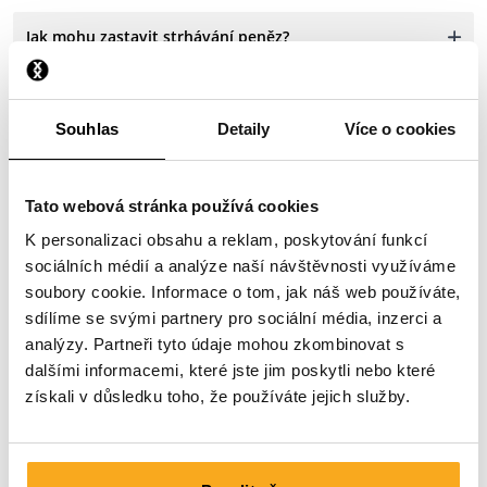
Jak mohu zastavit strhávání peněz?
Zaplatil(a) jsem, ale ještě jsem nic nedostal(a).
Souhlas
Detaily
Více o cookies
Proč dostávám upomínky plateb?
Tato webová stránka používá cookies
K personalizaci obsahu a reklam, poskytování funkcí
sociálních médií a analýze naší návštěvnosti využíváme
soubory cookie. Informace o tom, jak náš web používáte,
sdílíme se svými partnery pro sociální média, inzerci a
Prosím kontaktuj nás
analýzy. Partneři tyto údaje mohou zkombinovat s
dalšími informacemi, které jste jim poskytli nebo které
Jsme tu pro tebe 24 hodin denně, 7 dní v týdnu! Použij
získali v důsledku toho, že používáte jejich služby.
náš chatbot a získej rychlou odpověď. Klikni na
„Kontaktuj nás“, vyber typ svého předplatné a polož svůj
dotaz. Můžeš nás také kontaktovat prostřednictvím e-