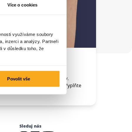
Více o cookies
ěvnosti využíváme soubory
, inzerci a analýzy. Partneři
li v důsledku toho, že
lář pro odstoupení od smlouvy.
Povolit vše
nom účtu více předplatných? Vyplňte
Sleduj nás