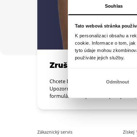
Souhlas
Tato webová stránka použív
K personalizaci obsahu a re
cookie. Informace o tom, jak
tyto údaje mohou zkombinovat
používáte jejich služby.
Zrušení předplatnéh
Chcete během lhůty na rozmyšlenou z
Odmítnout
Upozornění: Pouze vy nebo oprávněná
formulář zvlášť pro každé předplatné, 
Zákaznický servis
Získej