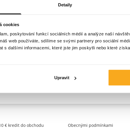
Detaily
á cookies
klam, poskytování funkcí sociálních médií a analýze naší návšt
 náš web používáte, sdílíme se svými partnery pro sociální média
 s dalšími informacemi, které jste jim poskytli nebo které získa
o ON THAT ASS
rušit své předplatné ON THAT ASS? Vyplňte tedy náš formu
Upravit
 osoba může zrušit předplatné na vaše jméno. Máte na jed
které chcete zrušit.
 10 € kredit do obchodu
Obecnými podmínkami