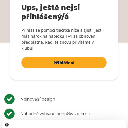
Staň se znovu členem!
Ups, ještě nejsi
1+1 ZDARMA ponožky
přihlášený/á
Přihlášení
Přihlas se pomocí tlačítka níže a zjisti, jestli
Potvrzením souhlasíš se
Obecnými podmínkami
.
máš nárok na nabídku 1+1 za obnovení
předplatné. Rádi tě znovu přivítáme v
klubu!
Přihlášení
Nejnovější design
Náhodně vybrané ponožky zdarma