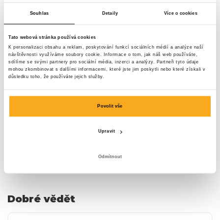
Vždy bezplatné doručení
Souhlas
Detaily
Více o cookies
Tato webová stránka používá cookies
Tvé ponožky zdarma jsou
K personalizaci obsahu a reklam, poskytování funkcí sociálních médií a analýze naší
návštěvnosti využíváme soubory cookie. Informace o tom, jak náš web používáte,
připraveny.
sdílíme se svými partnery pro sociální média, inzerci a analýzy. Partneři tyto údaje
mohou zkombinovat s dalšími informacemi, které jste jim poskytli nebo které získali v
důsledku toho, že používáte jejich služby.
Znovu aktivuj své předplatné a na přivítanou získáš dárek
k první zásilce! Exkluzivní design, špičková kvalita a překvapivé
vzory za skvělou cenu. Na co ještě čekáš?
Povolit vše
Přihlášení
Upravit
Odmítnout
Dobré vědět