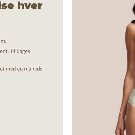
lse hver
rm.
ent. 14 dages
ntet med en måneds