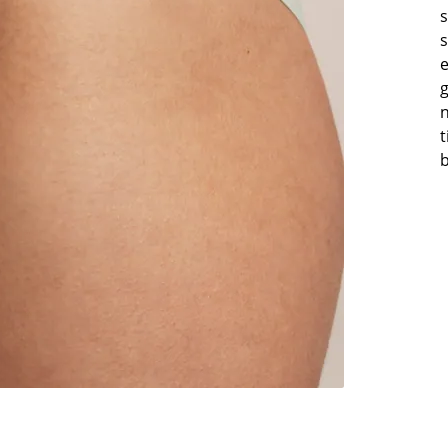
s
s
e
g
n
t