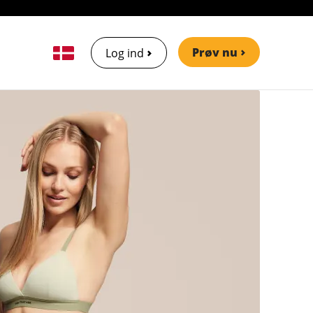
Prøv nu
Log ind