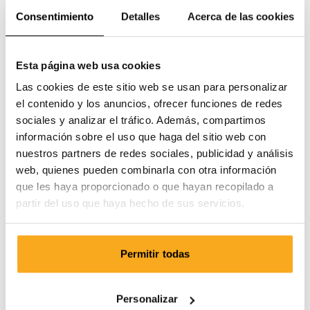
inglés
Consentimiento
Detalles
Acerca de las cookies
Correo electrónico
Esta página web usa cookies
Las cookies de este sitio web se usan para personalizar
Director general
el contenido y los anuncios, ofrecer funciones de redes
sociales y analizar el tráfico. Además, compartimos
Registro mercantil
información sobre el uso que haga del sitio web con
nuestros partners de redes sociales, publicidad y análisis
web, quienes pueden combinarla con otra información
Número de IVA
que les haya proporcionado o que hayan recopilado a
partir del uso que haya hecho de sus servicios.
Comisión Europea
Permitir todas
Atención al Cliente
Personalizar