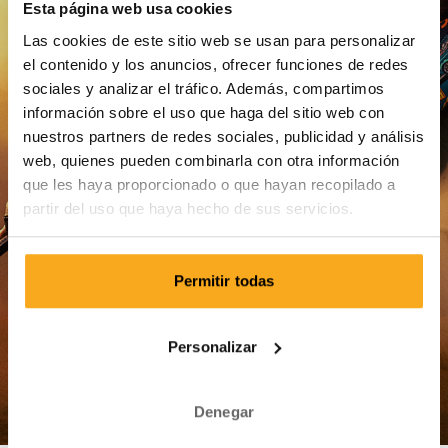
Esta página web usa cookies
Las cookies de este sitio web se usan para personalizar
el contenido y los anuncios, ofrecer funciones de redes
Restablecer contraseña
sociales y analizar el tráfico. Además, compartimos
información sobre el uso que haga del sitio web con
Iniciar sesión
nuestros partners de redes sociales, publicidad y análisis
web, quienes pueden combinarla con otra información
que les haya proporcionado o que hayan recopilado a
partir del uso que haya hecho de sus servicios.
Permitir todas
Atención al Cliente
Personalizar
Envío & Entrega
Pago
Denegar