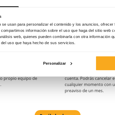
s
b se usan para personalizar el contenido y los anuncios, ofrecer
s, compartimos información sobre el uso que haga del sitio web 
 análisis web, quienes pueden combinarla con otra información q
diseños más
Siempre flexible 
r del uso que haya hecho de sus servicios.
os.
adaptable.
rprendemos cada mes con
Puedes pausar o cambiar
Personalizar
 diseños geniales,
suscripción en cualquier
almente diseñados por
momento fácilmente en t
o propio equipo de
cuenta. Podrás cancelar 
.
cualquier momento con 
preaviso de un mes.