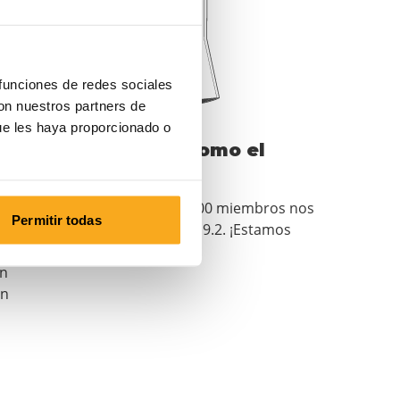
 funciones de redes sociales
con nuestros partners de
ue les haya proporcionado o
y
Probado como el
mejor.
 tu
Nuestros 750,000 miembros nos
Permitir todas
califican con un 9.2. ¡Estamos
u
muy orgullosos!
en
un