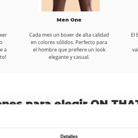
Men One
xer
Cada mes un boxer de alta calidad
El
ño
en colores sólidos. Perfecto para
e a
el hombre que prefiere un look
va
to!
elegante y casual.
ones para elegir ON THA
Detalles