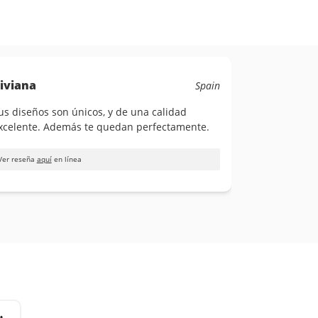
iviana
Spain
us diseños son únicos, y de una calidad
xcelente. Además te quedan perfectamente.
Ver reseña
aquí
en línea