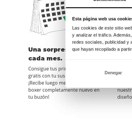
Esta página web usa cookie
Las cookies de este sitio we
y analizar el tráfico. Ademá
redes sociales, publicidad y
Una sorpresa nueva
Los 
que hayan recopilado a parti
cada mes.
únic
Consigue tus primeros bóxers
Te so
Denegar
gratis con tu suscripción.
nuevos
¡Recibe luego mensualmente un
especi
boxer completamente nuevo en
nuestr
tu buzón!
diseño