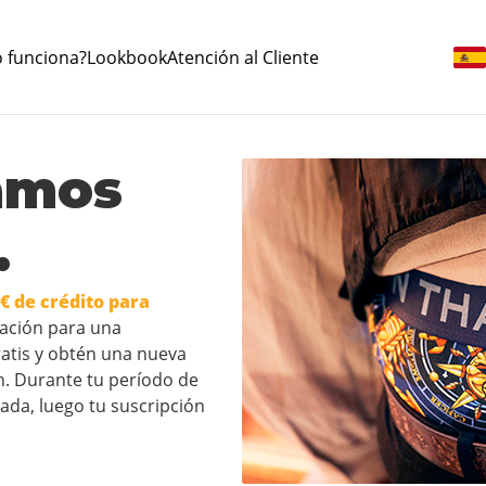
 funciona?
Lookbook
Atención al Cliente
amos
.
 € de crédito para
uación para una
ratis y obtén una nueva
. Durante tu período de
nada, luego tu suscripción