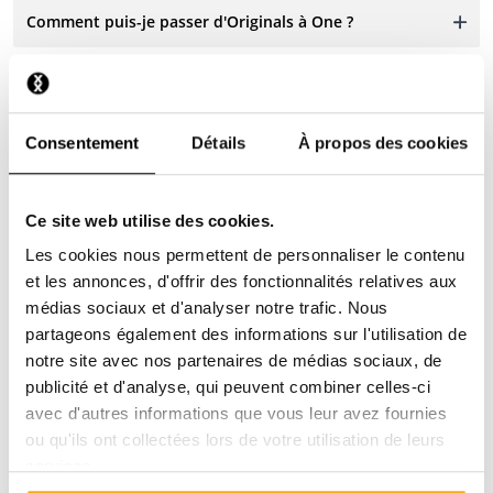
Comment puis-je passer d'Originals à One ?
Comment puis-je me désinscrire du courrier
d'information?
Consentement
Détails
À propos des cookies
Comment puis-je supprimer mes données ?
Ce site web utilise des cookies.
Les cookies nous permettent de personnaliser le contenu
et les annonces, d'offrir des fonctionnalités relatives aux
médias sociaux et d'analyser notre trafic. Nous
partageons également des informations sur l'utilisation de
Contacte-nous
notre site avec nos partenaires de médias sociaux, de
publicité et d'analyse, qui peuvent combiner celles-ci
Nous sommes à votre disposition 24 h/24 et 7 j/7 !
avec d'autres informations que vous leur avez fournies
Utilisez notre chatbot pour obtenir une réponse rapide.
ou qu'ils ont collectées lors de votre utilisation de leurs
Cliquez sur « Nous contacter », sélectionnez votre type
services.
d’abonnement et posez votre question. Vous pouvez