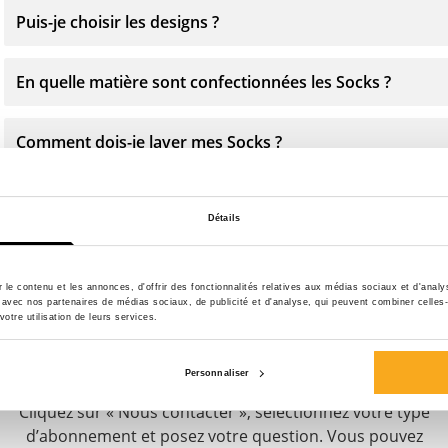
Puis-je choisir les designs ?
En quelle matière sont confectionnées les Socks ?
Comment dois-je laver mes Socks ?
Détails
le contenu et les annonces, d'offrir des fonctionnalités relatives aux médias sociaux et d'anal
Contacte-nous
te avec nos partenaires de médias sociaux, de publicité et d'analyse, qui peuvent combiner celles
votre utilisation de leurs services.
Nous sommes à votre disposition 24 h/24 et 7 j/7 !
Personnaliser
Utilisez notre chatbot pour obtenir une réponse rapide.
Cliquez sur « Nous contacter », sélectionnez votre type
d’abonnement et posez votre question. Vous pouvez