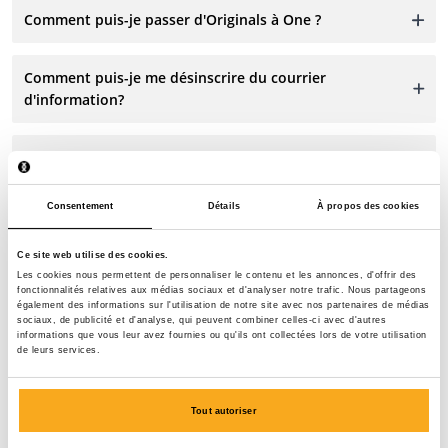
Comment puis-je passer d'Originals à One ?
Comment puis-je me désinscrire du courrier
d'information?
Comment puis-je supprimer mes données ?
Consentement
Détails
À propos des cookies
Ce site web utilise des cookies.
Les cookies nous permettent de personnaliser le contenu et les annonces, d'offrir des
fonctionnalités relatives aux médias sociaux et d'analyser notre trafic. Nous partageons
également des informations sur l'utilisation de notre site avec nos partenaires de médias
Contacte-nous
sociaux, de publicité et d'analyse, qui peuvent combiner celles-ci avec d'autres
informations que vous leur avez fournies ou qu'ils ont collectées lors de votre utilisation
de leurs services.
Nous sommes à votre disposition 24 h/24 et 7 j/7 !
Utilisez notre chatbot pour obtenir une réponse rapide.
Cliquez sur « Nous contacter », sélectionnez votre type
Tout autoriser
d’abonnement et posez votre question. Vous pouvez