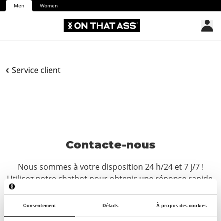
Men
Women
Service client
Contacte-nous
Nous sommes à votre disposition 24 h/24 et 7 j/7 !
Utilisez notre chatbot pour obtenir une réponse rapide.
Cliquez sur « Nous contacter », sélectionnez votre type
d’abonnement et posez votre question. Vous pouvez
Consentement
Détails
À propos des cookies
également nous joindre à l’adresse hello-