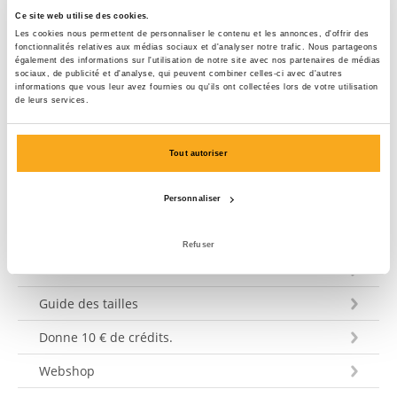
fr@onthatass.com. Nous nous efforçons de répondre à
Ce site web utilise des cookies.
votre question dans les 3 jours ouvrables. Tel: +31 73
Les cookies nous permettent de personnaliser le contenu et les annonces, d'offrir des
303 41 75 (lun–ven, 09:00–12:00).
fonctionnalités relatives aux médias sociaux et d'analyser notre trafic. Nous partageons
également des informations sur l'utilisation de notre site avec nos partenaires de médias
sociaux, de publicité et d'analyse, qui peuvent combiner celles-ci avec d'autres
informations que vous leur avez fournies ou qu'ils ont collectées lors de votre utilisation
Envoyer un message
de leurs services.
Tout autoriser
Service clientèle
Personnaliser
Expédition et livraison
Refuser
Paiement
Guide des tailles
Donne 10 € de crédits.
Webshop