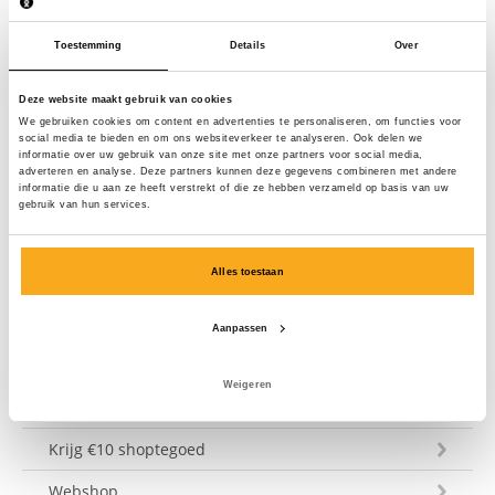
ASS abonnement
Toestemming
Details
Over
Wil je je ON THAT ASS abonnement herroepen tijdens
de bedenktijd? Vul dan ons herroepingsformulier in.
Deze website maakt gebruik van cookies
Let op: Alleen jij of een bevoegde persoon kan
We gebruiken cookies om content en advertenties te personaliseren, om functies voor
abonnementen op jouw naam herroepen. Heb je
social media te bieden en om ons websiteverkeer te analyseren. Ook delen we
meerdere abonnementen op één account? Vul het
informatie over uw gebruik van onze site met onze partners voor social media,
adverteren en analyse. Deze partners kunnen deze gegevens combineren met andere
formulier dan apart in voor elk abonnement dat je wilt
informatie die u aan ze heeft verstrekt of die ze hebben verzameld op basis van uw
gebruik van hun services.
ontbinden.
Alles toestaan
Klantenservice
Verzending & levering
Aanpassen
Betaling
Weigeren
Maattabel
Krijg €10 shoptegoed
Webshop