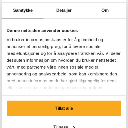
Hvordan kan jeg slette dataene mine?
Samtykke
Detaljer
Om
Denne nettsiden anvender cookies
Vi bruker informasjonskapsler for å gi innhold og
annonser et personlig preg, for å levere sosiale
mediefunksjoner og for å analysere trafikken vår. Vi deler
Ta kontakt
dessuten informasjon om hvordan du bruker nettstedet
vårt, med partnerne våre innen sosiale medier,
Vi er her for deg 24/7! Bruk chatboten vår for å få et
annonsering og analysearbeid, som kan kombinere den
raskt svar. Klikk på «Kontakt oss», velg
med annen informasjon du har gjort tilgjengelig for dem,
medlemskapstype og still spørsmålet ditt. Du kan også
eller som de har samlet inn gjennom din bruk av
nå oss på hello-uk@onthatass.com. Vi streber etter å
tjenestene deres.
svare på spørsmålet ditt innen 3 virkedager. Tel: +31 73
303 41 75 (man–fre, 09:00–12:00).
Tillat alle
Send en melding
Tilpass