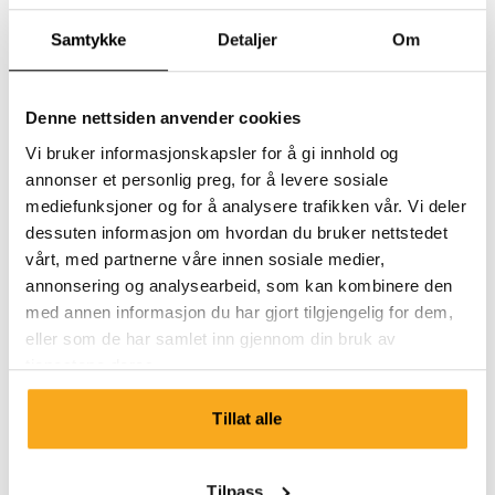
Kan jeg si opp et abonnement som er satt på pause?
Samtykke
Detaljer
Om
Denne nettsiden anvender cookies
Vi bruker informasjonskapsler for å gi innhold og
annonser et personlig preg, for å levere sosiale
mediefunksjoner og for å analysere trafikken vår. Vi deler
Ta kontakt
dessuten informasjon om hvordan du bruker nettstedet
vårt, med partnerne våre innen sosiale medier,
Vi er her for deg 24/7! Bruk chatboten vår for å få et
annonsering og analysearbeid, som kan kombinere den
raskt svar. Klikk på «Kontakt oss», velg
med annen informasjon du har gjort tilgjengelig for dem,
medlemskapstype og still spørsmålet ditt. Du kan også
eller som de har samlet inn gjennom din bruk av
nå oss på hello-uk@onthatass.com. Vi streber etter å
tjenestene deres.
svare på spørsmålet ditt innen 3 virkedager. Tel: +31 73
303 41 75 (man–fre, 09:00–12:00).
Tillat alle
Send en melding
Tilpass