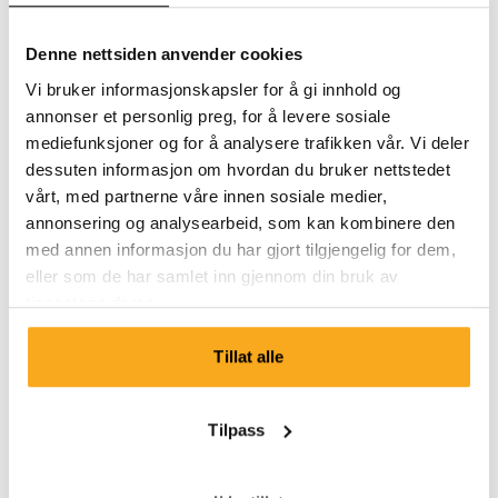
Denne nettsiden anvender cookies
Ta kontakt
Vi bruker informasjonskapsler for å gi innhold og
annonser et personlig preg, for å levere sosiale
Vi er her for deg 24/7! Bruk chatboten vår for å få et
mediefunksjoner og for å analysere trafikken vår. Vi deler
raskt svar. Klikk på «Kontakt oss», velg
dessuten informasjon om hvordan du bruker nettstedet
medlemskapstype og still spørsmålet ditt. Du kan også
vårt, med partnerne våre innen sosiale medier,
nå oss på hello-uk@onthatass.com. Vi streber etter å
annonsering og analysearbeid, som kan kombinere den
svare på spørsmålet ditt innen 3 virkedager. Tel: +31 73
med annen informasjon du har gjort tilgjengelig for dem,
303 41 75 (man–fre, 09:00–12:00).
eller som de har samlet inn gjennom din bruk av
tjenestene deres.
Send en melding
Tillat alle
Tilpass
Kundeservice