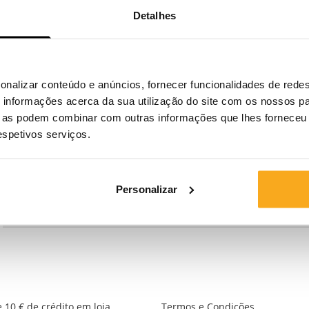
Detalhes
E-mail
Diretor-geral
onalizar conteúdo e anúncios, fornecer funcionalidades de redes
informações acerca da sua utilização do site com os nossos pa
ue as podem combinar com outras informações que lhes forneceu 
Registro comercial
respetivos serviços.
Número de IVA
Personalizar
Comissão Europeia
 10 € de crédito em loja
Termos e Condições