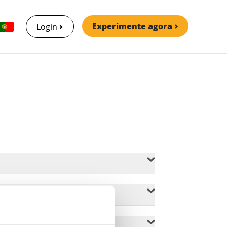
Experimente agora
Login
o