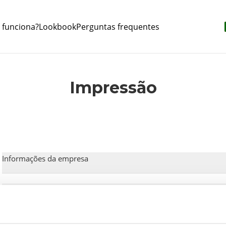
funciona?
Lookbook
Perguntas frequentes
Impressão
Informações da empresa
Número de telefone do serviço de atendimento ao cliente alemã
Número de telefone do serviço de atendimento ao cliente inglês