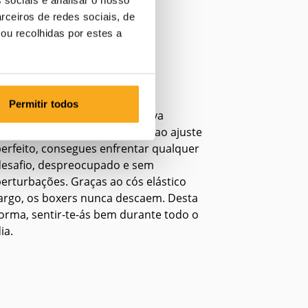
rceiros de redes sociais, de
ou recolhidas por estes a
Ajuste perfeito
Permitir todos
Os nossos boxers dão uma nova
imensão ao conforto. Graças ao ajuste
erfeito, consegues enfrentar qualquer
desafio, despreocupado e sem
erturbações. Graças ao cós elástico
argo, os boxers nunca descaem. Desta
orma, sentir-te-ás bem durante todo o
ia.