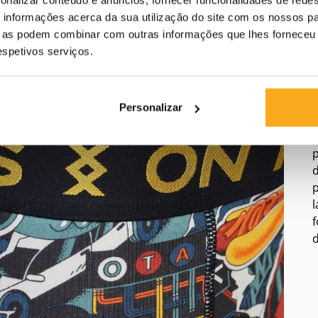
informações acerca da sua utilização do site com os nossos pa
ue as podem combinar com outras informações que lhes forneceu 
respetivos serviços.
Personalizar
d
p
p
l
f
d