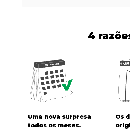
4 razõe
Uma nova surpresa
Os d
todos os meses.
orig