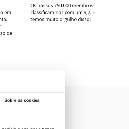
Os nossos 750.000 membros
ão em
classificam-nos com um 9,2. E
nta.
temos muito orgulho disso!
r
so de
Sobre os cookies
 sociais e analisar o nosso