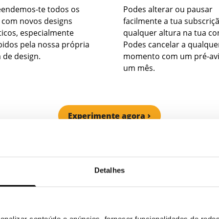
eendemos-te todos os
Podes alterar ou pausar
 com novos designs
facilmente a tua subscriç
ticos, especialmente
qualquer altura na tua co
idos pela nossa própria
Podes cancelar a qualque
 de design.
momento com um pré-avi
um mês.
Experimente agora
Detalhes
onalizar conteúdo e anúncios, fornecer funcionalidades de redes