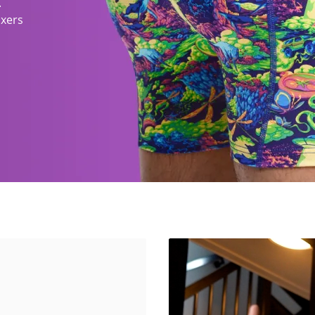
.
oxers