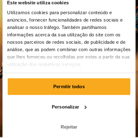
Este website utiliza cookies
Utilizamos cookies para personalizar conteúdo e
anúncios, fornecer funcionalidades de redes sociais e
Redefinir palavra-passe
analisar o nosso tráfego. Também partilhamos
informações acerca da sua utilização do site com os
Login
nossos parceiros de redes sociais, de publicidade e de
análise, que as podem combinar com outras informações
que lhes forneceu ou recolhidas por estes a partir da sua
utilização dos respetivos serviços.
Permitir todos
Perguntas frequentes
Personalizar
Expedição e entrega
Pagamento
Rejeitar