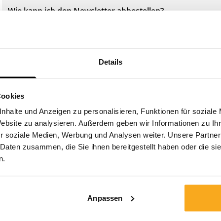
Wie kann ich den Newsletter abbestellen?
Wie kann ich meine Daten löschen?
Details
Cookies
nhalte und Anzeigen zu personalisieren, Funktionen für soziale
Nimm Kontakt auf
Website zu analysieren. Außerdem geben wir Informationen zu I
r soziale Medien, Werbung und Analysen weiter. Unsere Partner
 Daten zusammen, die Sie ihnen bereitgestellt haben oder die s
Wir sind rund um die Uhr für Sie da! Nutzen Sie unseren
n.
Chatbot, um schnell eine Antwort zu erhalten. Klicken
Sie auf „Kontakt aufnehmen“, wählen Sie Ihre Art der
Mitgliedschaft aus und stellen Sie Ihre Frage. Sie
erreichen uns auch unter hello-de@onthatass.com. Wir
Anpassen
bemühen uns, Ihre Frage innerhalb von 3 Werktagen zu