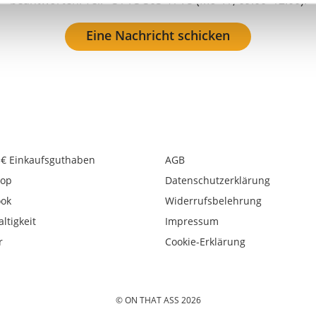
beantworten. Tel: +31 73 303 41 75 (Mo–Fr, 09:00–12:00).
Eine Nachricht schicken
 € Einkaufsguthaben
AGB
op
Datenschutzerklärung
ook
Widerrufsbelehrung
ltigkeit
Impressum
r
Cookie-Erklärung
© ON THAT ASS 2026