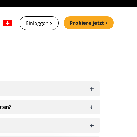
Probiere jetzt
Einloggen
aten?