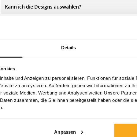
Kann ich die Designs auswählen?
Aus welchen Material sind die Socks gemacht?
Wie wasche ich meine Socks am Besten?
Details
Cookies
nhalte und Anzeigen zu personalisieren, Funktionen für soziale
Website zu analysieren. Außerdem geben wir Informationen zu I
r soziale Medien, Werbung und Analysen weiter. Unsere Partner
Nimm Kontakt auf
 Daten zusammen, die Sie ihnen bereitgestellt haben oder die s
n.
Wir sind rund um die Uhr für Sie da! Nutzen Sie unseren
Chatbot, um schnell eine Antwort zu erhalten. Klicken
Sie auf „Kontakt aufnehmen“, wählen Sie Ihre Art der
Anpassen
Mitgliedschaft aus und stellen Sie Ihre Frage. Sie