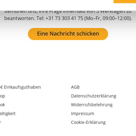
erreichen uns auch unter hello-de@onthatass.com. Wir
bemühen uns, Ihre Frage innerhalb von 3 Werktagen zu
beantworten. Tel: +31 73 303 41 75 (Mo–Fr, 09:00–12:00).
Eine Nachricht schicken
 € Einkaufsguthaben
AGB
op
Datenschutzerklärung
ook
Widerrufsbelehrung
ltigkeit
Impressum
r
Cookie-Erklärung