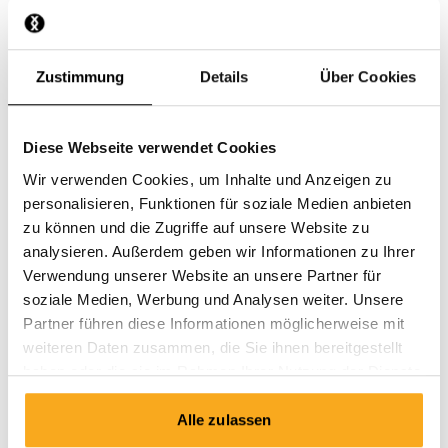
Wie stoppe ich eine Abbuchung?
Zustimmung
Details
Über Cookies
Ich habe bezahlt, aber noch nichts empfangen.
Diese Webseite verwendet Cookies
Wir verwenden Cookies, um Inhalte und Anzeigen zu
personalisieren, Funktionen für soziale Medien anbieten
zu können und die Zugriffe auf unsere Website zu
Nimm Kontakt auf
analysieren. Außerdem geben wir Informationen zu Ihrer
Verwendung unserer Website an unsere Partner für
Wir sind rund um die Uhr für Sie da! Nutzen Sie unseren
soziale Medien, Werbung und Analysen weiter. Unsere
Chatbot, um schnell eine Antwort zu erhalten. Klicken
Partner führen diese Informationen möglicherweise mit
Sie auf „Kontakt aufnehmen“, wählen Sie Ihre Art der
weiteren Daten zusammen, die Sie ihnen bereitgestellt
Mitgliedschaft aus und stellen Sie Ihre Frage. Sie
haben oder die sie im Rahmen Ihrer Nutzung der Dienste
erreichen uns auch unter hello-de@onthatass.com. Wir
gesammelt haben.
bemühen uns, Ihre Frage innerhalb von 3 Werktagen zu
Alle zulassen
beantworten. Tel: +31 73 303 41 75 (Mo–Fr, 09:00–12:00).