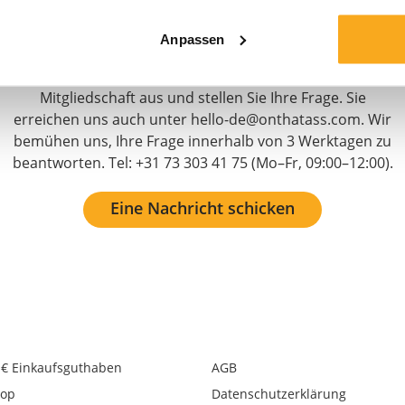
Wir sind rund um die Uhr für Sie da! Nutzen Sie unseren
Anpassen
Chatbot, um schnell eine Antwort zu erhalten. Klicken
Sie auf „Kontakt aufnehmen“, wählen Sie Ihre Art der
Mitgliedschaft aus und stellen Sie Ihre Frage. Sie
erreichen uns auch unter hello-de@onthatass.com. Wir
bemühen uns, Ihre Frage innerhalb von 3 Werktagen zu
beantworten. Tel: +31 73 303 41 75 (Mo–Fr, 09:00–12:00).
Eine Nachricht schicken
 € Einkaufsguthaben
AGB
op
Datenschutzerklärung