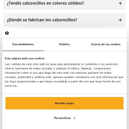
¿Tenéis calzoncillos en colores sólidos?
¿Dónde se fabrican los calzoncillos?
Consentimiento
Detalles
Acerca de las cookies
Esta página web usa cookies
Contáctanos
Las cookies de este sitio web se usan para personalizar el contenido y los anuncios,
ofrecer funciones de redes sociales y analizar el tráfico. Además, compartimos
información sobre el uso que haga del sitio web con nuestros partners de redes
sociales, publicidad y análisis web, quienes pueden combinarla con otra información que
¡Estamos a tu disposición las 24 horas del día, los 7 días
les haya proporcionado o que hayan recopilado a partir del uso que haya hecho de sus
de la semana! Utiliza nuestro chatbot para obtener una
servicios.
respuesta rápida. Haz clic en «Contacta con nosotros»,
selecciona tu tipo de suscripción y envíanos tu
Permitir todas
pregunta. También puedes ponerte en contacto con
nosotros a través de hello-es@onthatass.com.
Personalizar
Intentamos responder tu consulta en un plazo de 3 días
laborables. Tel: +31 73 303 41 75 (lun–vie, 09:00–12:00).