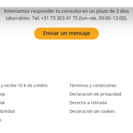
nosotros a través de hello-es@onthatass.com.
Intentamos responder tu consulta en un plazo de 3 días
laborables. Tel: +31 73 303 41 75 (lun–vie, 09:00–12:00).
Enviar un mensaje
 y recibe 10 € de crédito
Términos y condiciones
op
Declaración de privacidad
ook
Derecho a retirada
ibilidad
Declaración de cookies
o