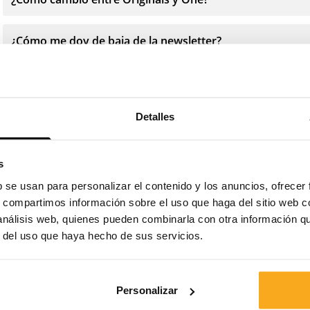
¿Cómo me doy de baja de la newsletter?
¿Cómo puedo eliminar mis datos?
Detalles
s
b se usan para personalizar el contenido y los anuncios, ofrecer
Contáctanos
s, compartimos información sobre el uso que haga del sitio web 
 análisis web, quienes pueden combinarla con otra información q
¡Estamos a tu disposición las 24 horas del día, los 7 días
r del uso que haya hecho de sus servicios.
de la semana! Utiliza nuestro chatbot para obtener una
respuesta rápida. Haz clic en «Contacta con nosotros»,
selecciona tu tipo de suscripción y envíanos tu
Personalizar
pregunta. También puedes ponerte en contacto con