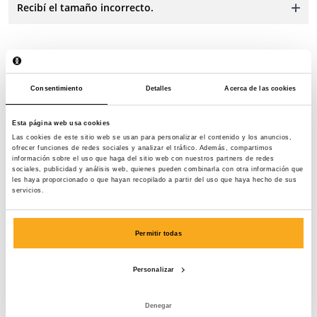
Recibí el tamaño incorrecto.
Consentimiento
Detalles
Acerca de las cookies
Contáctanos
Esta página web usa cookies
Las cookies de este sitio web se usan para personalizar el contenido y los anuncios,
ofrecer funciones de redes sociales y analizar el tráfico. Además, compartimos
¡Estamos a tu disposición las 24 horas del día, los 7 días
información sobre el uso que haga del sitio web con nuestros partners de redes
de la semana! Utiliza nuestro chatbot para obtener una
sociales, publicidad y análisis web, quienes pueden combinarla con otra información que
les haya proporcionado o que hayan recopilado a partir del uso que haya hecho de sus
respuesta rápida. Haz clic en «Contacta con nosotros»,
servicios.
selecciona tu tipo de suscripción y envíanos tu
pregunta. También puedes ponerte en contacto con
Permitir todas
nosotros a través de hello-es@onthatass.com.
Intentamos responder tu consulta en un plazo de 3 días
laborables. Tel: +31 73 303 41 75 (lun–vie, 09:00–12:00).
Personalizar
Enviar un mensaje
Denegar