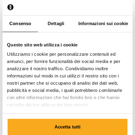
Come faccio a cancellarmi dalla newsletter?
Come faccio a cancellare i miei dati?
Consenso
Dettagli
Informazioni sui cookie
Questo sito web utilizza i cookie
Utilizziamo i cookie per personalizzare contenuti ed
annunci, per fornire funzionalità dei social media e per
Mettiti in contatto con noi
analizzare il nostro traffico. Condividiamo inoltre
informazioni sul modo in cui utilizzi il nostro sito con i
Restiamo a tua disposizione 24 ore su 24, 7 giorni su 7!
nostri partner che si occupano di analisi dei dati web,
Utilizza il nostro chatbot per ricevere rapidamente una
pubblicità e social media, i quali potrebbero combinarle
risposta. Clicca su “Contattaci”, seleziona il tipo di
con altre informazioni che hai fornito loro o che hanno
abbonamento e formula la tua domanda. Puoi
raccolto dal tuo utilizzo dei loro servizi.
contattarci anche tramite l’indirizzo e-mail hello-
it@onthatass.com. Ci impegniamo a rispondere alla tua
domanda entro 3 giorni lavorativi. Tel: +31 73 303 41 75
Accetta tutti
(lun–ven, 09:00–12:00).