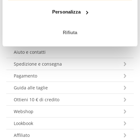
Personalizza
Mandare un messaggio
Rifiuta
Aiuto e contatti
Spedizione e consegna
Pagamento
Guida alle taglie
Ottieni 10 € di credito
Webshop
Lookbook
Affiliato