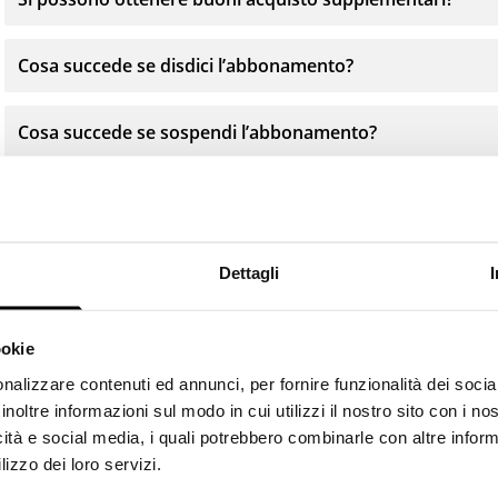
Cosa succede se disdici l’abbonamento?
Cosa succede se sospendi l’abbonamento?
Devo pagare delle spese di spedizione?
Posso restituire il mio ordine?
Dettagli
ookie
nalizzare contenuti ed annunci, per fornire funzionalità dei socia
inoltre informazioni sul modo in cui utilizzi il nostro sito con i n
icità e social media, i quali potrebbero combinarle con altre inform
Mettiti in contatto con
lizzo dei loro servizi.
noi