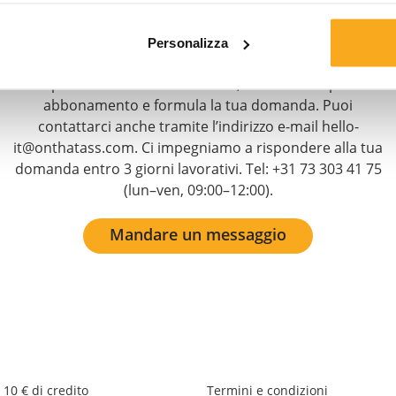
Restiamo a tua disposizione 24 ore su 24, 7 giorni su 7!
Personalizza
Utilizza il nostro chatbot per ricevere rapidamente una
risposta. Clicca su “Contattaci”, seleziona il tipo di
abbonamento e formula la tua domanda. Puoi
contattarci anche tramite l’indirizzo e-mail hello-
it@onthatass.com. Ci impegniamo a rispondere alla tua
domanda entro 3 giorni lavorativi. Tel: +31 73 303 41 75
(lun–ven, 09:00–12:00).
Mandare un messaggio
 10 € di credito
Termini e condizioni