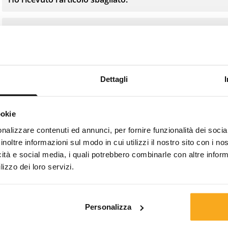
Ho ricevuto la taglia sbagliata.
Dettagli
Mettiti in contatto con
ookie
noi
nalizzare contenuti ed annunci, per fornire funzionalità dei socia
inoltre informazioni sul modo in cui utilizzi il nostro sito con i n
icità e social media, i quali potrebbero combinarle con altre inform
Restiamo a tua disposizione 24 ore su 24, 7 giorni su 7!
lizzo dei loro servizi.
Utilizza il nostro chatbot per ricevere rapidamente una
risposta. Clicca su “Contattaci”, seleziona il tipo di
abbonamento e formula la tua domanda. Puoi
Personalizza
contattarci anche tramite l’indirizzo e-mail hello-
it@onthatass.com. Ci impegniamo a rispondere alla tua