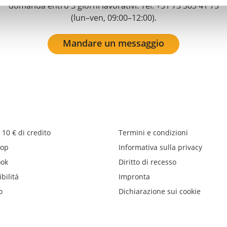
domanda entro 3 giorni lavorativi. Tel: +31 73 303 41 75
(lun–ven, 09:00–12:00).
Mandare un messaggio
 10 € di credito
Termini e condizioni
op
Informativa sulla privacy
ook
Diritto di recesso
bilitá
Impronta
o
Dichiarazione sui cookie