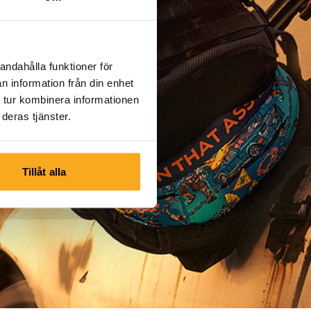
andahålla funktioner för
n information från din enhet
 tur kombinera informationen
deras tjänster.
Tillåt alla
Följ oss