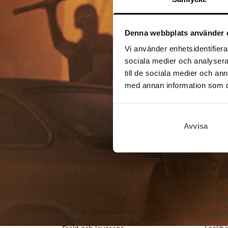
Denna webbplats använder 
Vi använder enhetsidentifierar
sociala medier och analysera 
till de sociala medier och a
med annan information som du 
Avvisa
Kundservice
Ge 10€
Logga in
Websh