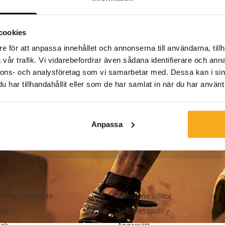
cookies
Återställ lösenord
e för att anpassa innehållet och annonserna till användarna, tillh
Logga in
vår trafik. Vi vidarebefordrar även sådana identifierare och anna
nnons- och analysföretag som vi samarbetar med. Dessa kan i sin
har tillhandahållit eller som de har samlat in när du har använt 
Anpassa
 shoppingkredit
Allmänna villkor
op
Sekretesspolicy