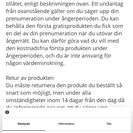
tillåtet, enligt beskrivningen ovan. Ett undantag
från ovanstående gäller om du säger upp din
prenumeration under ångerperioden. Du kan
behålla den första gratisprodukten du fick som
en del av din prenumeration när du utövar din
ångerrätt. Du kan därför göra vad du vill med
den kostnadsfria första produkten under
ångerperioden, och du är inte ansvarig för
någon värdeminskning.
Retur av produkten
Du måste returnera den produkt du beställt så
snart som möjligt, men under alla
omständigheter inom 14 dagar från den dag då
du informerade oss om att du säger upp
prenumerationen eller köpeavtalet. Detta gäller
inte om du säger upp din prenumeration under
Samtycke
Information
Om
ångerperioden som börjar efter mottagandet av