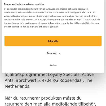
den första gratisprodukten som ingår i din
Denna webbplats använder cookies
prenumeration. Du behöver inte returnera en
Vi använder enhetsidentifierare för att anpassa innehållet och annonserna till
användarna, tillhandahålla funktioner för sociala medier och analysera vår trafik. Vi
sådan kostnadsfri första produkt när du säger
vidarebefordrar även sådana identifierare och annan information från din enhet till de
upp din prenumeration.
sociala medier och annons- och analysföretag som vi samarbetar med. Dessa kan i sin
tur kombinera informationen med annan information som du har tillhandahållit eller som
de har samlat in när du har använt deras tjänster.
Du kan returnera den till: För en
medlemsprodukt (exklusive gratis
Tillåt alla
medlemsprodukt): ON THAT ASS, P.O. Box 3037,
5203 DA 's-Hertogenbosch, The Netherlands
Anpassa
För en lojalitetsprodukt: ON THAT ASS, P.O. Box
3037, 5203 DA 's-Hertogenbosch, The
Avvisa
Netherlands. För en produkt i
lojalitetsprogrammet Loyalty Specials: Active
Ants, Borchwerf 5, 4704 RG Roosendaal, The
Netherlands.
När du returnerar produkten måste du
returnera den med alla medföljande tillbehör,