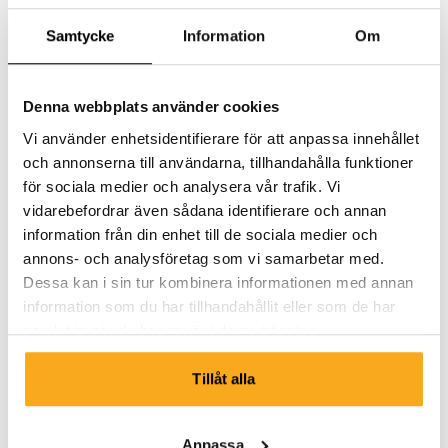
Jag har fått fel storlek.
Samtycke
Information
Om
Denna webbplats använder cookies
Vi använder enhetsidentifierare för att anpassa innehållet
och annonserna till användarna, tillhandahålla funktioner
för sociala medier och analysera vår trafik. Vi
Kontakta oss
vidarebefordrar även sådana identifierare och annan
information från din enhet till de sociala medier och
Vi finns här för att hjälpa dig, dygnet runt! Använd vår
annons- och analysföretag som vi samarbetar med.
chattbot för att få ett snabbt svar. Klicka på "Kontakta
Dessa kan i sin tur kombinera informationen med annan
oss", välj din medlemskapstyp och ställ din fråga. Du
information som du har tillhandahållit eller som de har
kan också nå oss på hello-uk@onthatass.com. Vi strävar
samlat in när du har använt deras tjänster.
efter att svara på din fråga inom 3 arbetsdagar. Tel: +31
73 303 41 75 (mån–fre, 09:00–12:00).
Tillåt alla
Skicka ett meddelande
Anpassa