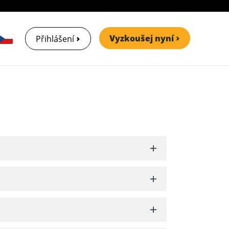
Vyzkoušej nyní
Přihlášení