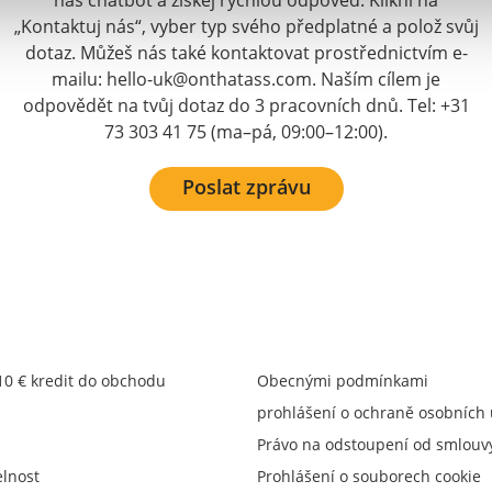
náš chatbot a získej rychlou odpověď. Klikni na
„Kontaktuj nás“, vyber typ svého předplatné a polož svůj
dotaz. Můžeš nás také kontaktovat prostřednictvím e-
mailu: hello-uk@onthatass.com. Naším cílem je
odpovědět na tvůj dotaz do 3 pracovních dnů. Tel: +31
73 303 41 75 (ma–pá, 09:00–12:00).
Poslat zprávu
 10 € kredit do obchodu
Obecnými podmínkami
prohlášení o ochraně osobních
Právo na odstoupení od smlouv
elnost
Prohlášení o souborech cookie