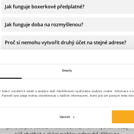
Jak funguje boxerkové předplatné?
Jak funguje doba na rozmyšlenou?
Proč si nemohu vytvořit druhý účet na stejné adrese?
Proč není doručení na mou adresu možné?
Detaily
í funkcí sociálních médií a analýze naší návštěvnosti využíváme soubory cookie. Informace o 
y. Partneři tyto údaje mohou zkombinovat s dalšími informacemi, které jste jim poskytli nebo kter
Prosím kontaktuj nás
Upravit
Jsme tu pro tebe 24 hodin denně, 7 dní v týdnu! Použij