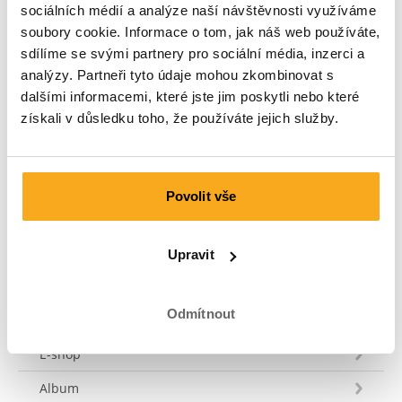
odpovědět na tvůj dotaz do 3 pracovních dnů. Tel: +31
sociálních médií a analýze naší návštěvnosti využíváme
73 303 41 75 (ma–pá, 09:00–12:00).
soubory cookie. Informace o tom, jak náš web používáte,
sdílíme se svými partnery pro sociální média, inzerci a
Poslat zprávu
analýzy. Partneři tyto údaje mohou zkombinovat s
dalšími informacemi, které jste jim poskytli nebo které
získali v důsledku toho, že používáte jejich služby.
Zákaznický servis
Povolit vše
Přeprava a dodání
Platba
Upravit
Průvodce velikostí
Odmítnout
Získej 10 € kredit do obchodu
E-shop
Album