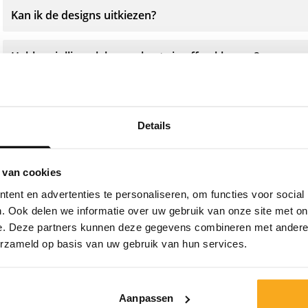
Kan ik de designs uitkiezen?
Hebben jullie ook boxershorts in effen kleuren?
Waar worden de boxershorts gemaakt?
Details
 van cookies
ent en advertenties te personaliseren, om functies voor social
Neem contact op
. Ook delen we informatie over uw gebruik van onze site met on
e. Deze partners kunnen deze gegevens combineren met andere i
erzameld op basis van uw gebruik van hun services.
Wij staan 24/7 voor je klaar! Gebruik onze chatbot om
snel antwoord te krijgen. Klik op 'Stuur een bericht',
selecteer je type abonnement en stel je vraag. Je kunt
Aanpassen
ons ook bereiken via hello-nl@onthatass.com. We