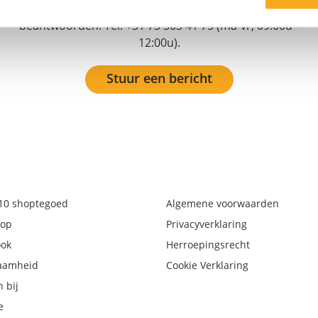
streven ernaar om je vraag binnen 3 werkdagen te
beantwoorden. Tel: +31 73 303 41 75 (ma-vr, 09:00u -
12:00u).
Stuur een bericht
€10 shoptegoed
Algemene voorwaarden
op
Privacyverklaring
ook
Herroepingsrecht
aamheid
Cookie Verklaring
 bij
e