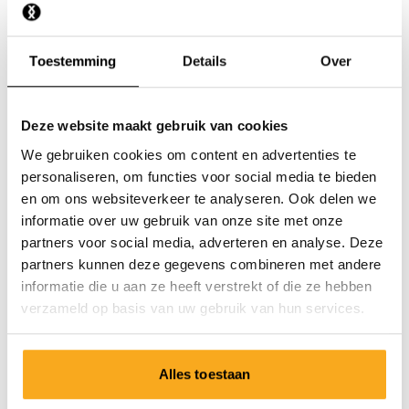
Hoe werkt de combideal?
Toestemming
Details
Over
Deze website maakt gebruik van cookies
We gebruiken cookies om content en advertenties te
Neem contact op
personaliseren, om functies voor social media te bieden
en om ons websiteverkeer te analyseren. Ook delen we
Wij staan 24/7 voor je klaar! Gebruik onze chatbot om
informatie over uw gebruik van onze site met onze
snel antwoord te krijgen. Klik op 'Stuur een bericht',
partners voor social media, adverteren en analyse. Deze
selecteer je type abonnement en stel je vraag. Je kunt
partners kunnen deze gegevens combineren met andere
ons ook bereiken via hello-nl@onthatass.com. We
informatie die u aan ze heeft verstrekt of die ze hebben
streven ernaar om je vraag binnen 3 werkdagen te
verzameld op basis van uw gebruik van hun services.
beantwoorden. Tel: +31 73 303 41 75 (ma-vr, 09:00u -
12:00u).
Alles toestaan
Stuur een bericht