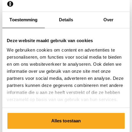
Ik heb de verkeerde maat ontvangen.
Toestemming
Details
Over
Deze website maakt gebruik van cookies
We gebruiken cookies om content en advertenties te
Neem contact op
personaliseren, om functies voor social media te bieden
en om ons websiteverkeer te analyseren. Ook delen we
Wij staan 24/7 voor je klaar! Gebruik onze chatbot om
informatie over uw gebruik van onze site met onze
snel antwoord te krijgen. Klik op 'Stuur een bericht',
partners voor social media, adverteren en analyse. Deze
selecteer je type abonnement en stel je vraag. Je kunt
partners kunnen deze gegevens combineren met andere
ons ook bereiken via hello-nl@onthatass.com. We
informatie die u aan ze heeft verstrekt of die ze hebben
streven ernaar om je vraag binnen 3 werkdagen te
verzameld op basis van uw gebruik van hun services.
beantwoorden. Tel: +31 73 303 41 75 (ma-vr, 09:00u -
12:00u).
Alles toestaan
Stuur een bericht