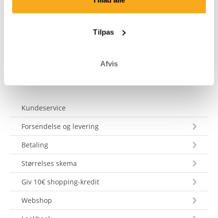
kontakte os på hello-uk@onthatass.com. Vi bestræber
os på at besvare dit spørgsmål inden for 3 hverdage.
Tel: +31 73 303 41 75 (man–fre, 09:00–12:00).
Tilpas
Send en besked
Afvis
Kundeservice
Forsendelse og levering
Betaling
Størrelses skema
Giv 10€ shopping-kredit
Webshop