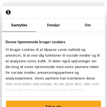
Hvordan fungerer betænkningsperioden?
Hvorfor kan jeg ikke oprette en anden konto på samme
Samtykke
Detaljer
Om
adresse?
Hvorfor er levering ikke mulig på min adresse?
Denne hjemmeside bruger cookies
Vi bruger cookies til at tilpasse vores indhold og
annoncer, til at vise dig funktioner til sociale medier og til
at analysere vores trafik. Vi deler også oplysninger om
din brug af vores hjemmeside med vores partnere inden
for sociale medier, annonceringspartnere og
analysepartnere. Vores partnere kan kombinere disse
Kontakt os
data med andre oplysninger, du har givet dem, eller som
de har indsamlet fra din brug af deres tjenester.
Vi er klar til at hjælpe dig 24/7! Brug vores chatbot for at
få et hurtigt svar. Klik på 'Kontakt os', vælg din
medlemskabstype, og stil dit spørgsmål. Du kan også
Tillad alle